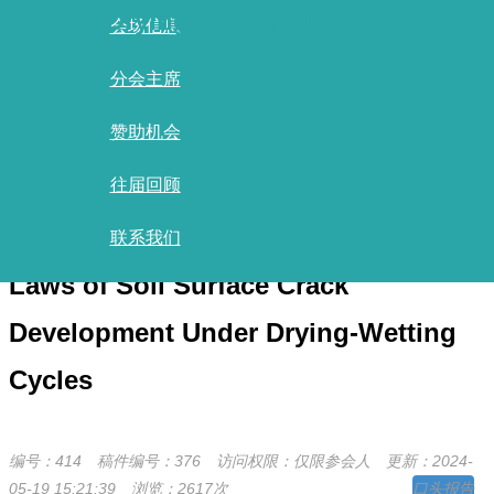
Drying-Wetting Cycles
会场信息
分会主席
首页
/
报告清单
/
赞助机会
报告详情
往届回顾
Study On The Characteristics And
联系我们
Laws of Soil Surface Crack
Development Under Drying-Wetting
Cycles
编号：414
稿件编号：376
访问权限：仅限参会人
更新：2024-
05-19 15:21:39
浏览：2617次
口头报告