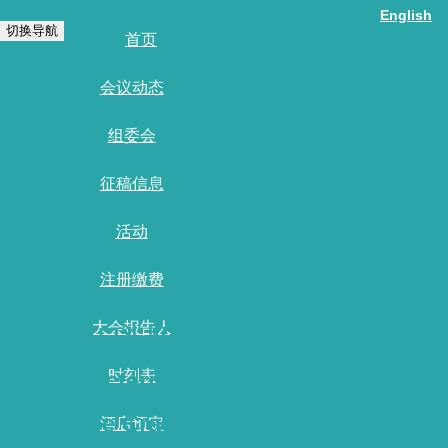
English
切换导航
首页
会议动态
组委会
征稿信息
活动
注册缴费
大会报告人
[口头报告]Study On The
Characteristics And Laws of Soil
时刻表
Surface Crack Development Under
酒店预定