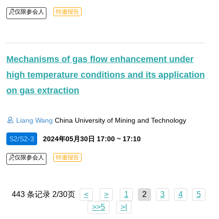
仅限参会人
特邀报告
Mechanisms of gas flow enhancement under
high temperature conditions and its application
on gas extraction
Liang Wang
China University of Mining and Technology
S2/S2-3
2024年05月30日 17:00 ~ 17:10
仅限参会人
特邀报告
443 条记录 2/30页
<
>
1
2
3
4
5
>>5
>|