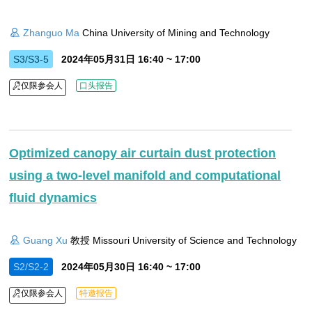
Zhanguo Ma
China University of Mining and Technology
S3/S3-5
2024年05月31日 16:40 ~ 17:00
仅限参会人
口头报告
Optimized canopy air curtain dust protection
using a two-level manifold and computational
fluid dynamics
Guang Xu
教授 Missouri University of Science and Technology
S2/S2-2
2024年05月30日 16:40 ~ 17:00
仅限参会人
特邀报告