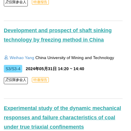
仅限参会人
特邀报告
Development and prospect of shaft sinking
technology by freezing method in China
Weihao Yang
China University of Mining and Technology
S3/S3-4
2024年05月31日 14:20 ~ 14:40
仅限参会人
特邀报告
Experimental study of the dynamic mechanical
responses and failure characteristics of coal
under true triaxial confinements