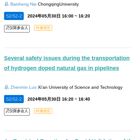
Baisheng Nie
ChongqingUniversity
S2/S2-2
2024年05月30日 16:00 ~ 16:20
仅限参会人
特邀报告
Several safety issues during the transportation
of hydrogen doped natural gas in pipelines
Zhenmin Luo
Xi’an University of Science and Technology
S2/S2-2
2024年05月30日 16:20 ~ 16:40
仅限参会人
特邀报告