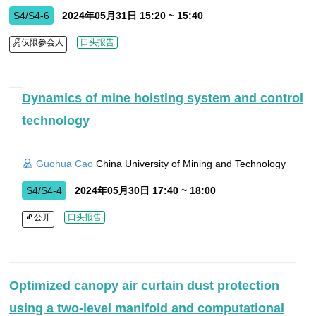
S4/S4-6
2024年05月31日 15:20 ~ 15:40
仅限参会人
口头报告
Dynamics of mine hoisting system and control
technology
Guohua Cao
China University of Mining and Technology
S4/S4-4
2024年05月30日 17:40 ~ 18:00
公开
口头报告
Optimized canopy air curtain dust protection
using a two-level manifold and computational