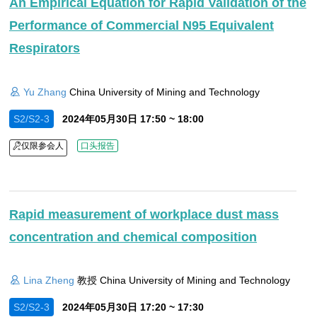
An Empirical Equation for Rapid Validation of the
Performance of Commercial N95 Equivalent
Respirators
Yu Zhang
China University of Mining and Technology
S2/S2-3
2024年05月30日 17:50 ~ 18:00
仅限参会人
口头报告
Rapid measurement of workplace dust mass
concentration and chemical composition
Lina Zheng
教授 China University of Mining and Technology
S2/S2-3
2024年05月30日 17:20 ~ 17:30