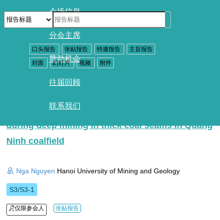
会场信息
分会主席
类型：
口头报告
张贴报告
特邀报告
主旨报告
赞助机会
文件：
封面
幻灯片
视频
附件
往届回顾
Identifying the size and load bearing capacity of
联系我们
artificial protective pillars for the entry gate road
during deep mining in thick coal seams in Quang
Ninh coalfield
Nga Nguyen
Hanoi University of Mining and Geology
S3/S3-1
仅限参会人
张贴报告