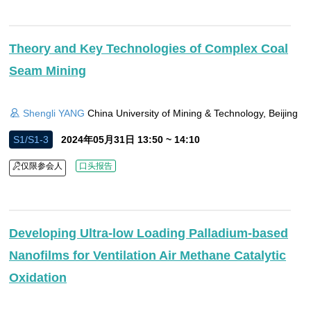
Theory and Key Technologies of Complex Coal
Seam Mining
Shengli YANG
China University of Mining & Technology, Beijing
S1/S1-3
2024年05月31日 13:50 ~ 14:10
仅限参会人
口头报告
Developing Ultra-low Loading Palladium-based
Nanofilms for Ventilation Air Methane Catalytic
Oxidation